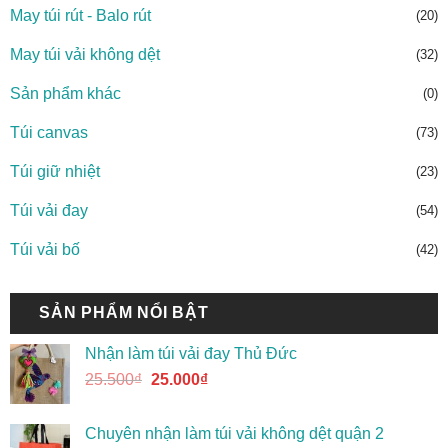
May túi rút - Balo rút
(20)
May túi vải không dệt
(32)
Sản phẩm khác
(0)
Túi canvas
(73)
Túi giữ nhiệt
(23)
Túi vải đay
(54)
Túi vải bố
(42)
SẢN PHẨM NỔI BẬT
Nhận làm túi vải đay Thủ Đức
25.500
₫
25.000
₫
Chuyên nhận làm túi vải không dệt quận 2