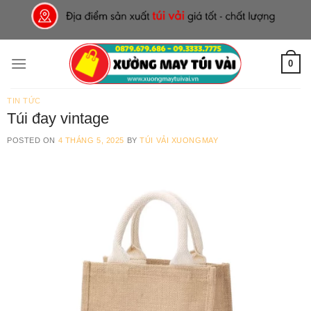
Skip
to
content
0
TIN TỨC
Túi đay vintage
POSTED ON
4 THÁNG 5, 2025
BY
TÚI VẢI XUONGMAY