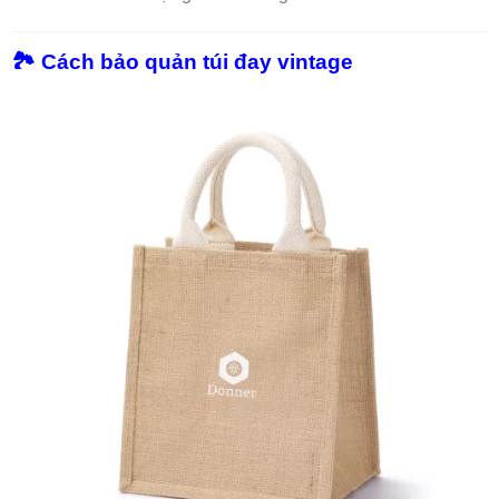
🏞️ Cách bảo quản túi đay vintage