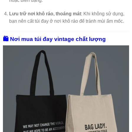
hoặc biến dạng.
Lưu trữ nơi khô ráo, thoáng mát
: Khi không sử dụng,
bạn nên cất túi đay ở nơi khô ráo để tránh mùi ẩm mốc.
🛍️ Nơi mua túi đay vintage chất lượng