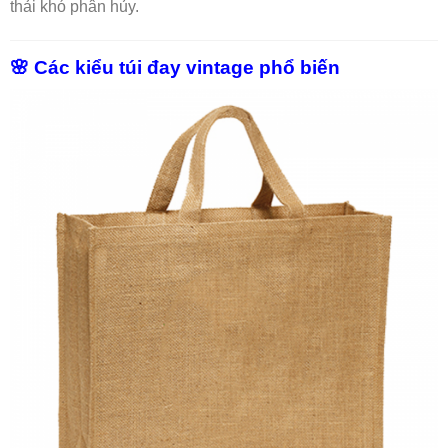
thải khó phân hủy.
🌸 Các kiểu túi đay vintage phổ biến