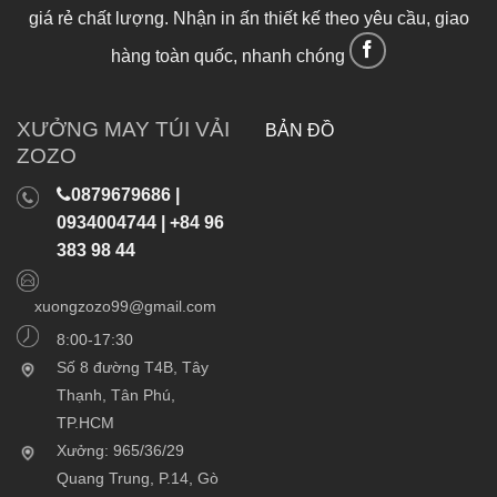
giá rẻ chất lượng. Nhận in ấn thiết kế theo yêu cầu, giao
hàng toàn quốc, nhanh chóng
XƯỞNG MAY TÚI VẢI
BẢN ĐỒ
ZOZO
0879679686 |
0934004744 | +84 96
383 98 44
xuongzozo99@gmail.com
8:00-17:30
Số 8 đường T4B, Tây
Thạnh, Tân Phú,
TP.HCM
Xưởng: 965/36/29
Quang Trung, P.14, Gò