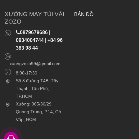
XƯỞNG MAY TÚI VẢI
BẢN ĐỒ
ZOZO
0879679686 |
0934004744 | +84 96
383 98 44
xuongzozo99@gmail.com
8:00-17:30
Số 8 đường T4B, Tây
Thạnh, Tân Phú,
TP.HCM
Xưởng: 965/36/29
Quang Trung, P.14, Gò
Vấp, HCM