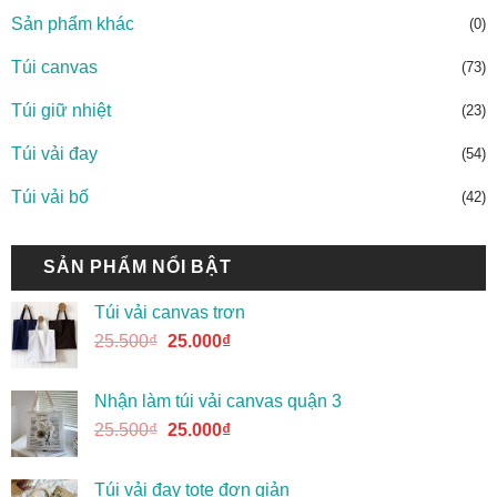
Sản phẩm khác
(0)
Túi canvas
(73)
Túi giữ nhiệt
(23)
Túi vải đay
(54)
Túi vải bố
(42)
SẢN PHẨM NỔI BẬT
Túi vải canvas trơn
25.500
₫
25.000
₫
Nhận làm túi vải canvas quận 3
25.500
₫
25.000
₫
Túi vải đay tote đơn giản