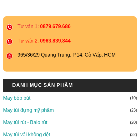
Tư vấn 1:
0879.679.686
Tư vấn 2:
0963.839.844
965/36/29 Quang Trung, P.14, Gò Vấp, HCM
DANH MỤC SẢN PHẨM
May bóp bút
(10)
May túi đựng mỹ phẩm
(23)
May túi rút - Balo rút
(20)
May túi vải không dệt
(32)