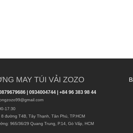
NG MAY TÚI VẢI ZOZO
B
0879679686 | 0934004744 | +84 96 383 98 44
ongzozo99@gmail.com
00-17:30
 8 đường T4B, Tây Thạnh, Tân Phú, TP.HCM
ởng: 965/36/29 Quang Trung, P.14, Gò Vấp, HCM