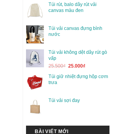
Túi rút, balo dây rút vải
canvas màu đen
Túi vải canvas đựng bình
nước
Túi vải không dệt dây rút gò
vấp
25.500
₫
25.000
₫
Túi giữ nhiệt đựng hộp cơm
trưa
Túi vải sợi đay
BÀI VIẾT MỚI