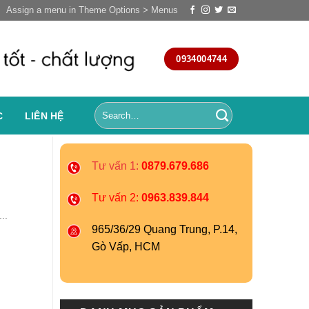
Assign a menu in Theme Options > Menus
0934004744
C
LIÊN HỆ
Tư vấn 1:
0879.679.686
Tư vấn 2:
0963.839.844
..
965/36/29 Quang Trung, P.14,
Gò Vấp, HCM