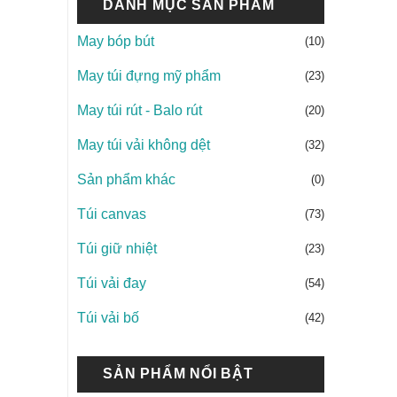
DANH MỤC SẢN PHẨM
May bóp bút
(10)
May túi đựng mỹ phẩm
(23)
May túi rút - Balo rút
(20)
May túi vải không dệt
(32)
Sản phẩm khác
(0)
Túi canvas
(73)
Túi giữ nhiệt
(23)
Túi vải đay
(54)
Túi vải bố
(42)
SẢN PHẨM NỔI BẬT