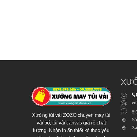
XƯỞ
xu
8:
Xưởng túi vải ZOZO chuyên may túi
Số
vải bố, túi vải canvas giá rẻ chất
Xư
lượng. Nhận in ấn thiết kế theo yêu