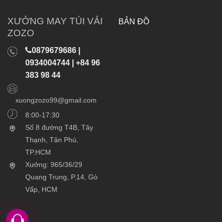
XƯỞNG MAY TÚI VẢI
BẢN ĐỒ
ZOZO
0879679686 |
0934004744 | +84 96
383 98 44
xuongzozo99@gmail.com
8:00-17:30
Số 8 đường T4B, Tây
Thạnh, Tân Phú,
TP.HCM
Xưởng: 965/36/29
Quang Trung, P.14, Gò
Vấp, HCM