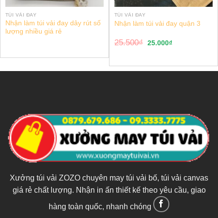
TÚI VẢI ĐAY
TÚI VẢI ĐAY
Nhận làm túi vải đay dây rút số
Nhận làm túi vải đay quận 3
lượng nhiều giá rẻ
25.500
₫
25.000
₫
Xưởng túi vải ZOZO chuyên may túi vải bố, túi vải canvas
giá rẻ chất lượng. Nhận in ấn thiết kế theo yêu cầu, giao
hàng toàn quốc, nhanh chóng