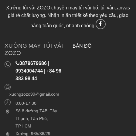
Xưởng túi vải ZOZO chuyên may túi vải bố, túi vải canvas
giá rẻ chất lượng. Nhận in ấn thiết kế theo yêu cầu, giao
hàng toàn quốc, nhanh chóng
XƯỞNG MAY TÚI VẢI
BẢN ĐỒ
ZOZO
0879679686 |
0934004744 | +84 96
383 98 44
xuongzozo99@gmail.com
8:00-17:30
Số 8 đường T4B, Tây
Thạnh, Tân Phú,
TP.HCM
Xưởng: 965/36/29