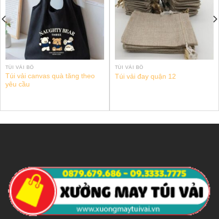
TÚI VẢI BỐ
TÚI VẢI BỐ
Túi vải canvas quà tăng theo
Túi vải đay quận 12
yêu cầu