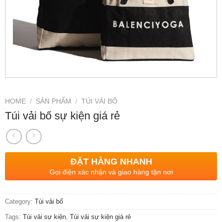
HOME
/
SẢN PHẨM
/
TÚI VẢI BỐ
Túi vải bố sự kiện giá rẻ
ĐẶT HÀNG NHANH
Gọi điện xác nhận và giao hàng tận nơi
Category:
Túi vải bố
Tags:
Túi vải sự kiện
,
Túi vải sự kiện giá rẻ