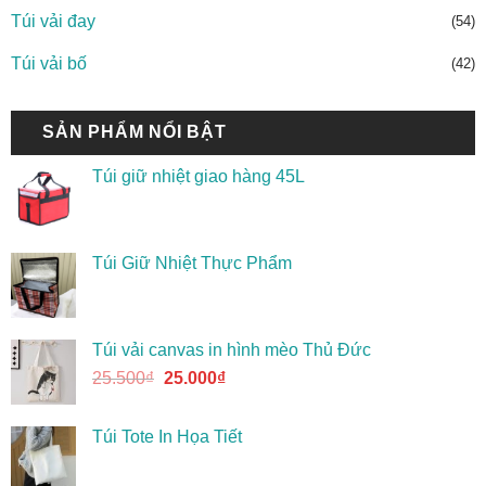
Túi vải đay
(54)
Túi vải bố
(42)
SẢN PHẨM NỔI BẬT
Túi giữ nhiệt giao hàng 45L
Túi Giữ Nhiệt Thực Phẩm
Túi vải canvas in hình mèo Thủ Đức
25.500
₫
25.000
₫
Túi Tote In Họa Tiết