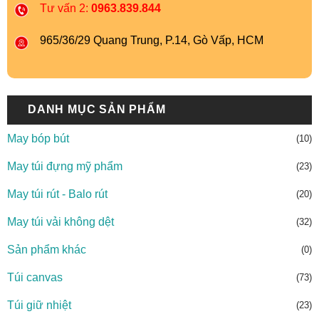
Tư vấn 2:
0963.839.844
965/36/29 Quang Trung, P.14, Gò Vấp, HCM
DANH MỤC SẢN PHẨM
May bóp bút
(10)
May túi đựng mỹ phẩm
(23)
May túi rút - Balo rút
(20)
May túi vải không dệt
(32)
Sản phẩm khác
(0)
Túi canvas
(73)
Túi giữ nhiệt
(23)