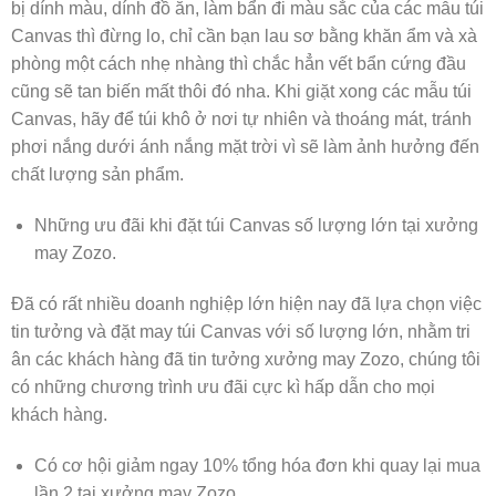
bị dính màu, dính đồ ăn, làm bẩn đi màu sắc của các mẫu túi
Canvas thì đừng lo, chỉ cần bạn lau sơ bằng khăn ẩm và xà
phòng một cách nhẹ nhàng thì chắc hẳn vết bẩn cứng đầu
cũng sẽ tan biến mất thôi đó nha. Khi giặt xong các mẫu túi
Canvas, hãy để túi khô ở nơi tự nhiên và thoáng mát, tránh
phơi nắng dưới ánh nắng mặt trời vì sẽ làm ảnh hưởng đến
chất lượng sản phẩm.
Những ưu đãi khi đặt túi Canvas số lượng lớn tại xưởng
may Zozo.
Đã có rất nhiều doanh nghiệp lớn hiện nay đã lựa chọn việc
tin tưởng và đặt may túi Canvas với số lượng lớn, nhằm tri
ân các khách hàng đã tin tưởng xưởng may Zozo, chúng tôi
có những chương trình ưu đãi cực kì hấp dẫn cho mọi
khách hàng.
Có cơ hội giảm ngay 10% tổng hóa đơn khi quay lại mua
lần 2 tại xưởng may Zozo.