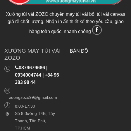
Xưởng túi vải ZOZO chuyên may túi vải bố, túi vải canvas
giá rẻ chất lượng. Nhận in ấn thiết kế theo yêu cầu, giao
hàng toàn quốc, nhanh chóng
XƯỞNG MAY TÚI VẢI
BẢN ĐỒ
ZOZO
0879679686 |
0934004744 | +84 96
383 98 44
xuongzozo99@gmail.com
8:00-17:30
Số 8 đường T4B, Tây
Thạnh, Tân Phú,
TP.HCM