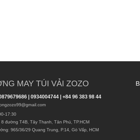
NG MAY TÚI VẢI ZOZO
B
0879679686 | 0934004744 | +84 96 383 98 44
ongzozo99@gmail.com
00-17:30
 8 đường T4B, Tây Thạnh, Tân Phú, TP.HCM
ởng: 965/36/29 Quang Trung, P.14, Gò Vấp, HCM