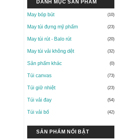
DANH MỤC SẢN PHẨM
May bóp bút
(10)
May túi đựng mỹ phẩm
(23)
May túi rút - Balo rút
(20)
May túi vải không dệt
(32)
Sản phẩm khác
(0)
Túi canvas
(73)
Túi giữ nhiệt
(23)
Túi vải đay
(54)
Túi vải bố
(42)
SẢN PHẨM NỔI BẬT