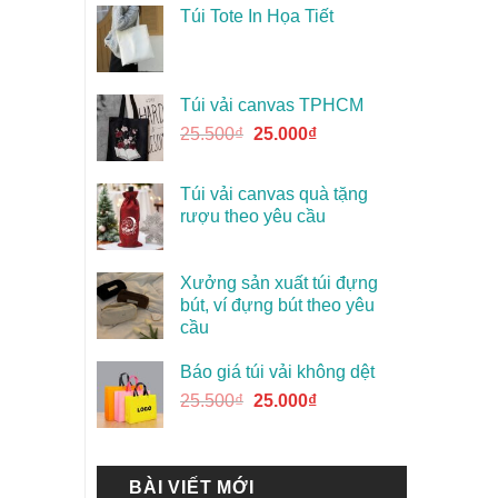
Túi Tote In Họa Tiết
Túi vải canvas TPHCM
25.500
₫
25.000
₫
Túi vải canvas quà tặng
rượu theo yêu cầu
Xưởng sản xuất túi đựng
bút, ví đựng bút theo yêu
cầu
Báo giá túi vải không dệt
25.500
₫
25.000
₫
BÀI VIẾT MỚI