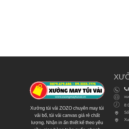
XƯỞ
xu
8:
Xưởng túi vải ZOZO chuyên may túi
Số
vải bố, túi vải canvas giá rẻ chất
Xư
lượng. Nhận in ấn thiết kế theo yêu