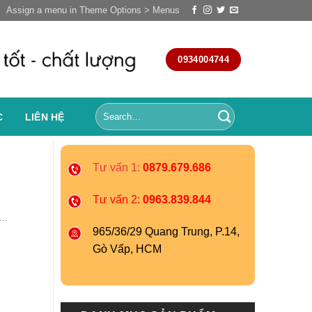
Assign a menu in Theme Options > Menus
0934004744
C
LIÊN HỆ
Tư vấn 1:
0879.679.686
Tư vấn 2:
0963.839.844
..
965/36/29 Quang Trung, P.14,
Gò Vấp, HCM