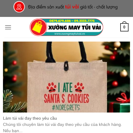
Skip
to
content
0
Làm túi vải đay theo yêu cầu
Chúng tôi chuyên làm túi vải đay theo yêu cầu của khách hàng.
Nếu bạn...