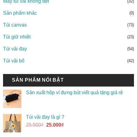
May túi vải không dệt
(32)
Sản phẩm khác
(0)
Túi canvas
(73)
Túi giữ nhiệt
(23)
Túi vải đay
(54)
Túi vải bố
(42)
SẢN PHẨM NỔI BẬT
Sản xuất hộp ví đựng bút viết quà tặng giá rẻ
Túi vải đay là gì ?
25.500
₫
25.000
₫