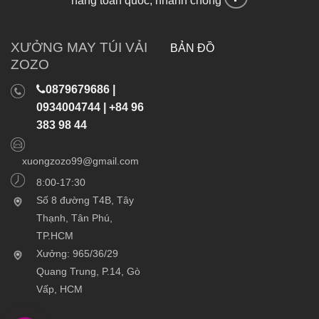
hàng toàn quốc, nhanh chóng
XƯỞNG MAY TÚI VẢI
BẢN ĐỒ
ZOZO
0879679686 |
0934004744 | +84 96
383 98 44
xuongzozo99@gmail.com
8:00-17:30
Số 8 đường T4B, Tây
Thạnh, Tân Phú,
TP.HCM
Xưởng: 965/36/29
Quang Trung, P.14, Gò
Vấp, HCM