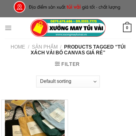
Skip
to
content
0
HOME
/
SẢN PHẨM
/
PRODUCTS TAGGED “TÚI
XÁCH VẢI BỐ CANVAS GIÁ RẺ”
FILTER