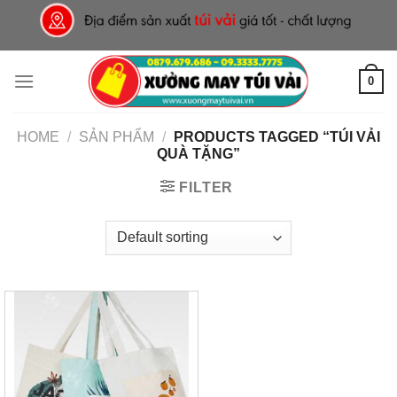
Skip
to
content
0
HOME
/
SẢN PHẨM
/
PRODUCTS TAGGED “TÚI VẢI
QUÀ TẶNG”
FILTER