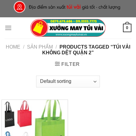
Skip
to
content
0
HOME
/
SẢN PHẨM
/
PRODUCTS TAGGED “TÚI VẢI
KHÔNG DỆT QUẬN 2”
FILTER