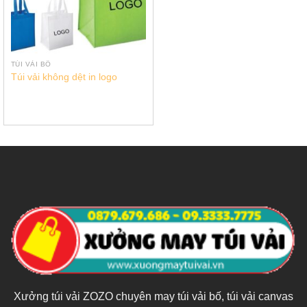
TÚI VẢI BỐ
Túi vải không dệt in logo
Xưởng túi vải ZOZO chuyên may túi vải bố, túi vải canvas