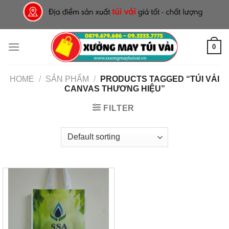
Skip
to
content
0
HOME
/
SẢN PHẨM
/
PRODUCTS TAGGED “TÚI VẢI
CANVAS THƯƠNG HIỆU”
FILTER