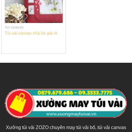
TÚI CANVAS
Túi vải canvas nhà bè giá rẻ
Xưởng túi vải ZOZO chuyên may túi vải bố, túi vải canvas