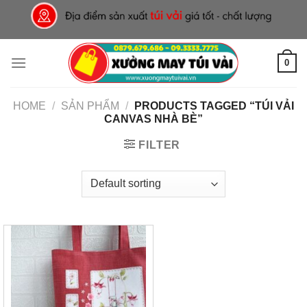
Skip
to
content
0
HOME
/
SẢN PHẨM
/
PRODUCTS TAGGED “TÚI VẢI
CANVAS NHÀ BÈ”
FILTER