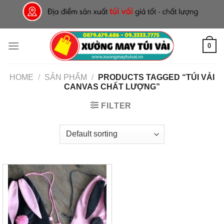
Skip
to
content
0
HOME
/
SẢN PHẨM
/
PRODUCTS TAGGED “TÚI VẢI
CANVAS CHẤT LƯỢNG”
FILTER