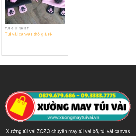
TÚI GIỮ NHIỆT
Túi vải canvas thỏ giá rẻ
Xưởng túi vải ZOZO chuyên may túi vải bố, túi vải canvas