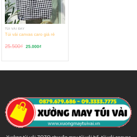
TÚI VẢI ĐAY
Túi vải canvas caro giá rẻ
25.500
₫
25.000
₫