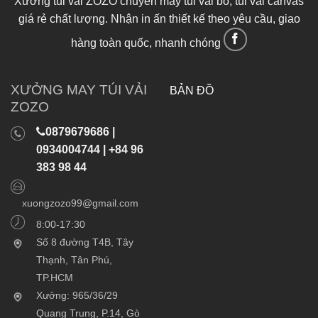
Xưởng túi vải ZOZO chuyên may túi vải bố, túi vải canvas
giá rẻ chất lượng. Nhận in ấn thiết kế theo yêu cầu, giao
hàng toàn quốc, nhanh chóng
XƯỞNG MAY TÚI VẢI
BẢN ĐỒ
ZOZO
0879679686 |
0934004744 | +84 96
383 98 44
xuongzozo99@gmail.com
8:00-17:30
Số 8 đường T4B, Tây
Thạnh, Tân Phú,
TP.HCM
Xưởng: 965/36/29
Quang Trung, P.14, Gò