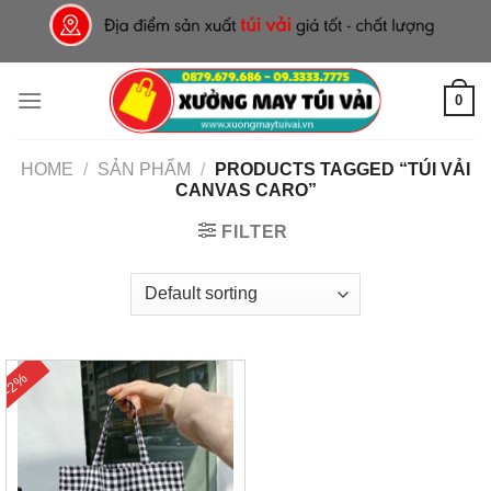
Skip
to
content
0
HOME
/
SẢN PHẨM
/
PRODUCTS TAGGED “TÚI VẢI
CANVAS CARO”
FILTER
-2%