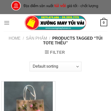
Skip
to
content
0
HOME
/
SẢN PHẨM
/
PRODUCTS TAGGED “TÚI
TOTE THÊU”
FILTER