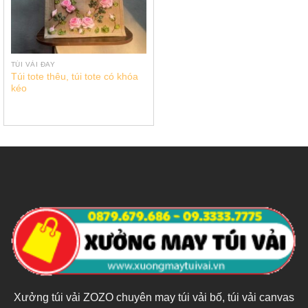
TÚI VẢI ĐAY
Túi tote thêu, túi tote có khóa
kéo
Xưởng túi vải ZOZO chuyên may túi vải bố, túi vải canvas