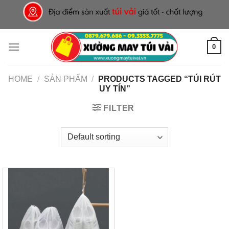
Skip
to
content
0
HOME
/
SẢN PHẨM
/
PRODUCTS TAGGED “TÚI RÚT
UY TÍN”
FILTER