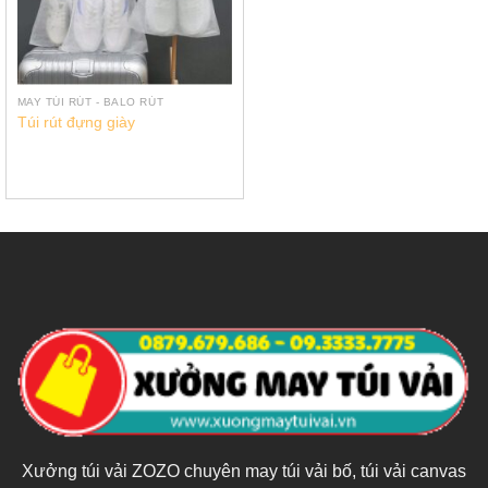
MAY TÚI RÚT - BALO RÚT
Túi rút đựng giày
Xưởng túi vải ZOZO chuyên may túi vải bố, túi vải canvas