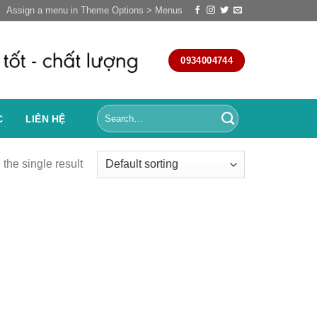
Assign a menu in Theme Options > Menus
0934004744
C
LIÊN HỆ
the single result