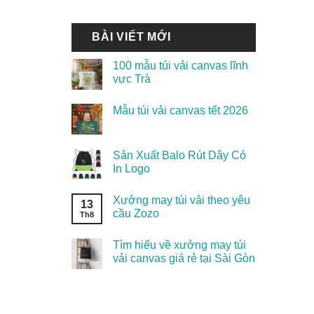
BÀI VIẾT MỚI
100 mẫu túi vải canvas lĩnh
vực Trà
Mẫu túi vải canvas tết 2026
Sản Xuất Balo Rút Dây Có
In Logo
Xưởng may túi vải theo yêu
13
cầu Zozo
Th8
Tìm hiểu về xưởng may túi
vải canvas giá rẻ tại Sài Gòn