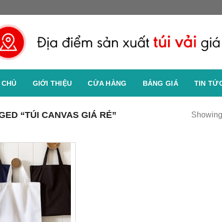
 CHỦ
GIỚI THIỆU
CỬA HÀNG
BẢNG GIÁ
TIN TỨ
ED “TÚI CANVAS GIÁ RẺ”
Showing 