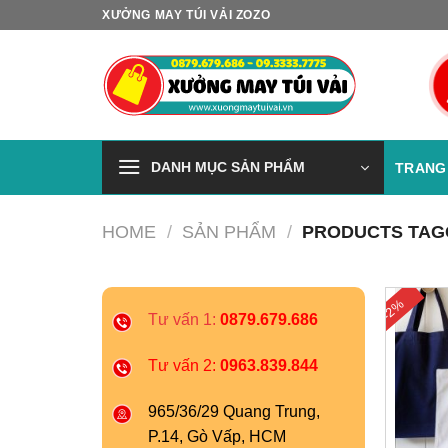
Skip
XƯỞNG MAY TÚI VẢI ZOZO
to
content
DANH MỤC SẢN PHẨM
TRANG
HOME
/
SẢN PHẨM
/
PRODUCTS TAGG
-2%
Tư vấn 1:
0879.679.686
Tư vấn 2:
0963.839.844
965/36/29 Quang Trung,
P.14, Gò Vấp, HCM