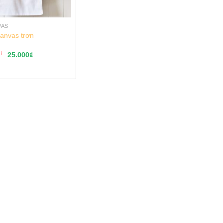
VAS
canvas trơn
₫
25.000
₫