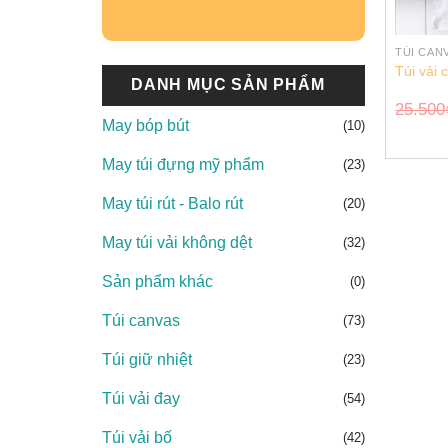
TÚI CAN
Túi vải 
DANH MỤC SẢN PHẨM
25.500
May bóp bút
(10)
May túi đựng mỹ phẩm
(23)
May túi rút - Balo rút
(20)
May túi vải không dệt
(32)
Sản phẩm khác
(0)
Túi canvas
(73)
Túi giữ nhiệt
(23)
Túi vải đay
(54)
Túi vải bố
(42)