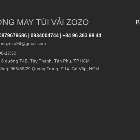
NG MAY TÚI VẢI ZOZO
B
0879679686 | 0934004744 | +84 96 383 98 44
ongzozo99@gmail.com
00-17:30
 8 đường T4B, Tây Thạnh, Tân Phú, TP.HCM
ởng: 965/36/29 Quang Trung, P.14, Gò Vấp, HCM