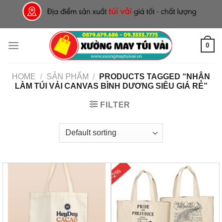
Skip
to
content
0
HOME
/
SẢN PHẨM
/
PRODUCTS TAGGED “NHẬN
LÀM TÚI VẢI CANVAS BÌNH DƯƠNG SIÊU GIÁ RẺ”
FILTER
-2%