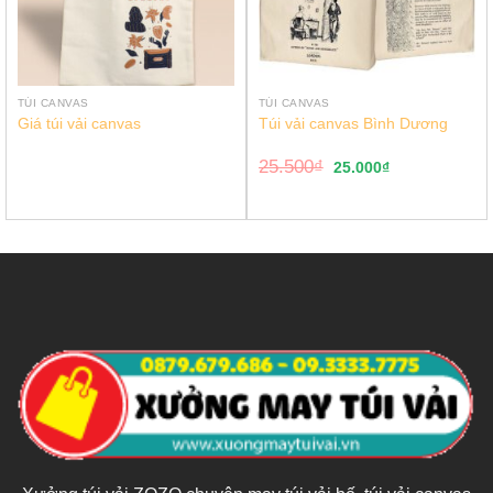
TÚI CANVAS
TÚI CANVAS
Giá túi vải canvas
Túi vải canvas Bình Dương
25.500
₫
25.000
₫