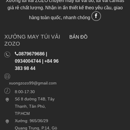
Xưởng túi vải ZOZO chuyên may túi vải bố, túi vải canvas
giá rẻ chất lượng. Nhận in ấn thiết kế theo yêu cầu, giao
hàng toàn quốc, nhanh chóng
XƯỞNG MAY TÚI VẢI
BẢN ĐỒ
ZOZO
0879679686 |
0934004744 | +84 96
383 98 44
xuongzozo99@gmail.com
8:00-17:30
Số 8 đường T4B, Tây
Thạnh, Tân Phú,
TP.HCM
Xưởng: 965/36/29
Quang Trung, P.14, Gò