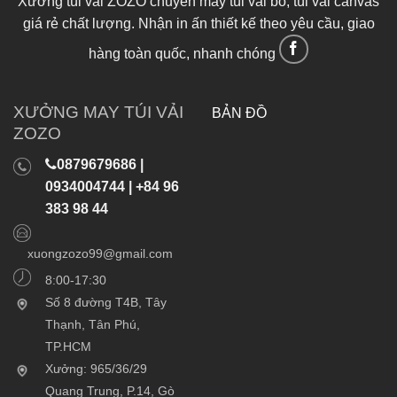
Xưởng túi vải ZOZO chuyên may túi vải bố, túi vải canvas
giá rẻ chất lượng. Nhận in ấn thiết kế theo yêu cầu, giao
hàng toàn quốc, nhanh chóng
XƯỞNG MAY TÚI VẢI
BẢN ĐỒ
ZOZO
0879679686 |
0934004744 | +84 96
383 98 44
xuongzozo99@gmail.com
8:00-17:30
Số 8 đường T4B, Tây
Thạnh, Tân Phú,
TP.HCM
Xưởng: 965/36/29
Quang Trung, P.14, Gò