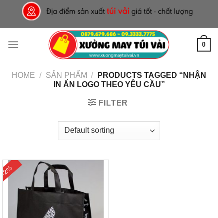
Skip
to
content
0
HOME
/
SẢN PHẨM
/
PRODUCTS TAGGED “NHẬN
IN ẤN LOGO THEO YÊU CẦU”
FILTER
-2%