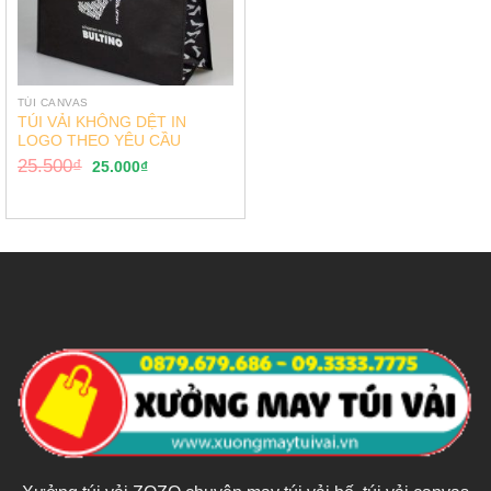
TÚI CANVAS
TÚI VẢI KHÔNG DỆT IN
LOGO THEO YÊU CẦU
25.500
₫
25.000
₫