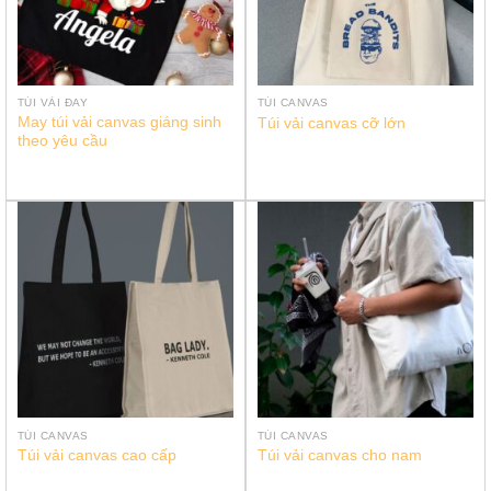
TÚI VẢI ĐAY
TÚI CANVAS
May túi vải canvas giáng sinh
Túi vải canvas cỡ lớn
theo yêu cầu
TÚI CANVAS
TÚI CANVAS
Túi vải canvas cao cấp
Túi vải canvas cho nam