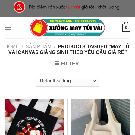
Skip
to
content
0
HOME
/
SẢN PHẨM
/
PRODUCTS TAGGED “MAY TÚI
VẢI CANVAS GIÁNG SINH THEO YÊU CẦU GIÁ RẺ”
FILTER