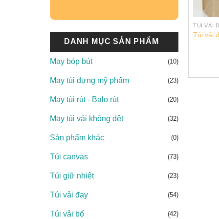
TÚI VẢI 
Túi vải 
DANH MỤC SẢN PHẨM
May bóp bút
(10)
May túi đựng mỹ phẩm
(23)
May túi rút - Balo rút
(20)
May túi vải không dệt
(32)
Sản phẩm khác
(0)
Túi canvas
(73)
Túi giữ nhiệt
(23)
Túi vải đay
(54)
Túi vải bố
(42)