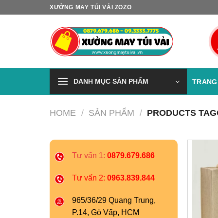
Skip
XƯỞNG MAY TÚI VẢI ZOZO
to
content
DANH MỤC SẢN PHẨM
TRANG
HOME
/
SẢN PHẨM
/
PRODUCTS TAGG
Tư vấn 1:
0879.679.686
Tư vấn 2:
0963.839.844
965/36/29 Quang Trung,
P.14, Gò Vấp, HCM