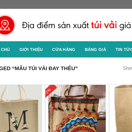
 CHỦ
GIỚI THIỆU
CỬA HÀNG
BẢNG GIÁ
TIN TỨ
ED “MẪU TÚI VẢI ĐAY THÊU”
Show
-2%