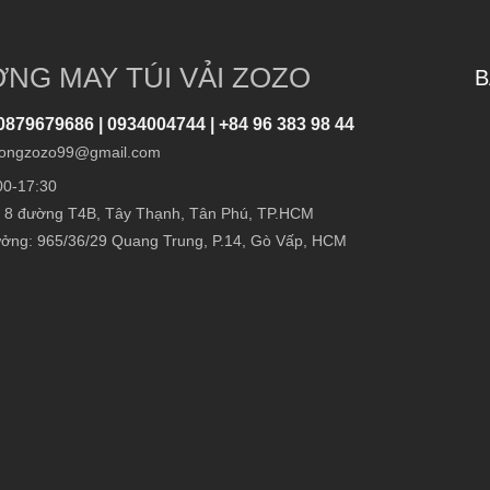
NG MAY TÚI VẢI ZOZO
B
0879679686 | 0934004744 | +84 96 383 98 44
ongzozo99@gmail.com
00-17:30
 8 đường T4B, Tây Thạnh, Tân Phú, TP.HCM
ởng: 965/36/29 Quang Trung, P.14, Gò Vấp, HCM