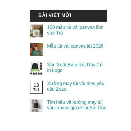
BÀI VIẾT MỚI
100 mẫu túi vải canvas lĩnh
vực Trà
Mẫu túi vải canvas tết 2026
Sản Xuất Balo Rút Dây Có
In Logo
Xưởng may túi vải theo yêu
13
cầu Zozo
Th8
Tìm hiểu về xưởng may túi
vải canvas giá rẻ tại Sài Gòn