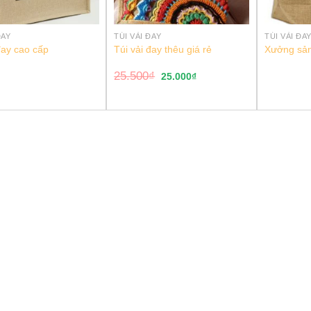
ĐAY
TÚI VẢI ĐAY
TÚI VẢI ĐA
đay cao cấp
Túi vải đay thêu giá rẻ
Xưởng sản 
25.500
₫
25.000
₫