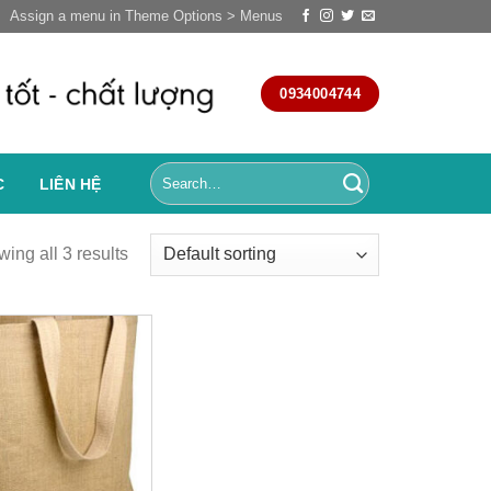
Assign a menu in Theme Options > Menus
0934004744
C
LIÊN HỆ
ing all 3 results