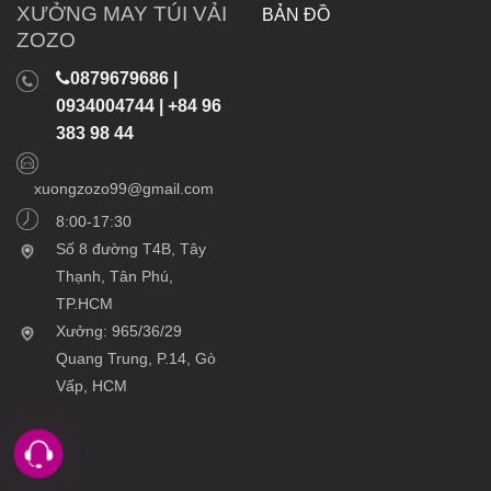
XƯỞNG MAY TÚI VẢI
BẢN ĐỒ
ZOZO
0879679686 |
0934004744 | +84 96
383 98 44
xuongzozo99@gmail.com
8:00-17:30
Số 8 đường T4B, Tây
Thạnh, Tân Phú,
TP.HCM
Xưởng: 965/36/29
Quang Trung, P.14, Gò
Vấp, HCM