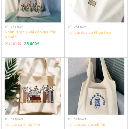
TÚI VẢI ĐAY
TÚI VẢI ĐAY
Nhận làm túi vải canvas Phú
Túi vải đay có khóa kéo
Nhuận
25.500
₫
25.000
₫
TÚI CANVAS
TÚI CANVAS
Túi vải có khóa kéo
Túi vải canvas cỡ lớn