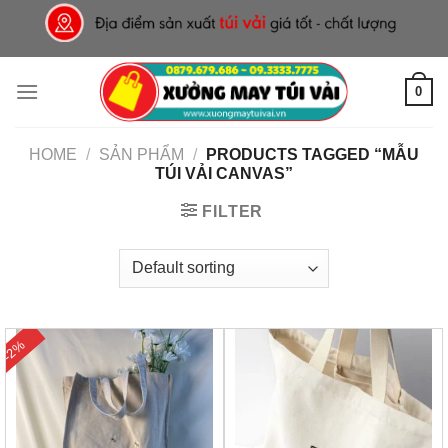
Skip
to
content
0
HOME
/
SẢN PHẨM
/
PRODUCTS TAGGED “MẪU
TÚI VẢI CANVAS”
FILTER
-2%