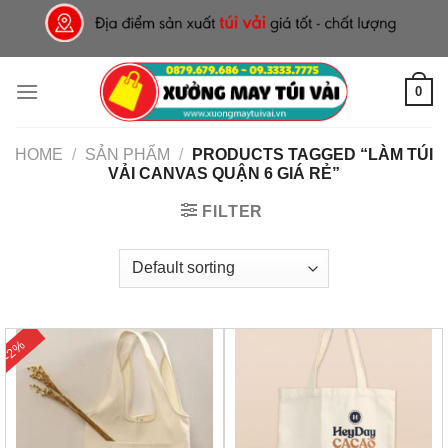
Skip
to
content
0
HOME
/
SẢN PHẨM
/
PRODUCTS TAGGED “LÀM TÚI
VẢI CANVAS QUẬN 6 GIÁ RẺ”
FILTER
-2%