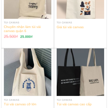
TÚI CANVAS
TÚI CANVAS
Chuyên nhận làm túi vải
Giá túi vải canvas
canvas quận 6
25.500
₫
25.000
₫
TÚI CANVAS
TÚI CANVAS
Túi vải canvas cỡ lớn
Túi vải canvas cao cấp