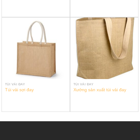
TÚI VẢI ĐAY
TÚI VẢI ĐAY
Túi vải sợi đay
Xưởng sản xuất túi vải đay