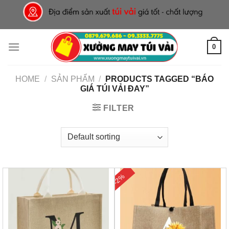
Skip
to
content
0
HOME
/
SẢN PHẨM
/
PRODUCTS TAGGED “BÁO
GIÁ TÚI VẢI ĐAY”
FILTER
-2%