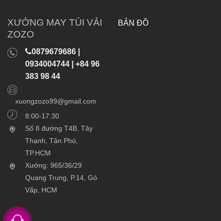
XƯỞNG MAY TÚI VẢI
BẢN ĐỒ
ZOZO
0879679686 |
0934004744 | +84 96
383 98 44
xuongzozo99@gmail.com
8:00-17:30
Số 8 đường T4B, Tây
Thạnh, Tân Phú,
TP.HCM
Xưởng: 965/36/29
Quang Trung, P.14, Gò
Vấp, HCM