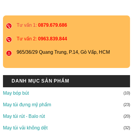
Tư vấn 1:
0879.679.686
Tư vấn 2:
0963.839.844
965/36/29 Quang Trung, P.14, Gò Vấp, HCM
DANH MỤC SẢN PHẨM
May bóp bút
(10)
May túi đựng mỹ phẩm
(23)
May túi rút - Balo rút
(20)
May túi vải không dệt
(32)